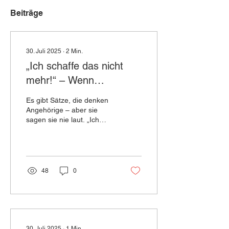
Beiträge
30. Juli 2025
∙
2
Min.
„Ich schaffe das nicht
mehr!“ – Wenn
Angehörige seelisch
Es gibt Sätze, die denken
Kranker an ihre Grenze
Angehörige – aber sie
sagen sie nie laut. „Ich
kommen
kann nicht mehr. Ich will
einfach nur raus. Ich bin
müde vom...
48
0
30. Juli 2025
∙
1
Min.