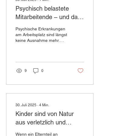
Psychisch belastete
Mitarbeitende – und das
Team am Limit? Warum
Psychische Erkrankungen
Führung heute mehr
am Arbeitsplatz sind längst
keine Ausnahme mehr.
braucht als gute
Doch was passiert, wenn
Prozesse
nicht nur die betroffene
Person, sondern...
9
0
30. Juli 2025
∙
4
Min.
Kinder sind von Natur
aus verletzlich und
formbar, ihre Seelen
Wenn ein Elternteil an