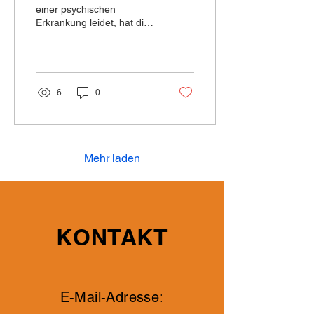
offen für alles, was in
einer psychischen
Erkrankung leidet, hat dies
ihrer Umgebung passiert.
tiefgreifende Auswirkungen
auf die ganze Familie –
und vor allem auf...
6
0
Mehr laden
KONTAKT
E-Mail-Adresse: