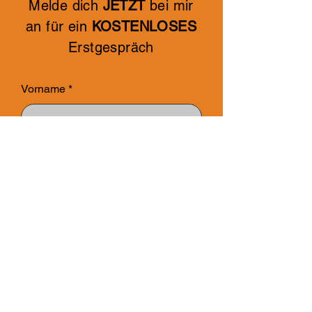
Melde dich
JETZT
bei mir
an für ein
KOSTENLOSES
Erstgespräch
Vorname
Nachname
E-Mail-Adresse
Nachricht schreiben ...